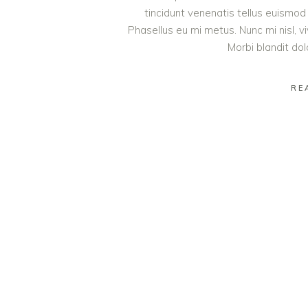
tincidunt venenatis tellus euism
Phasellus eu mi metus. Nunc mi nisl, viv
Morbi blandit do
RE