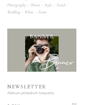
Photography
Photos
Style
Trend
Wedding
White
Zoom
NEWSLETTER
Alienum phaedrum torquatos