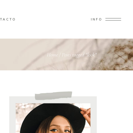
TACTO
INFO
Home
/
Posts tagged "look"