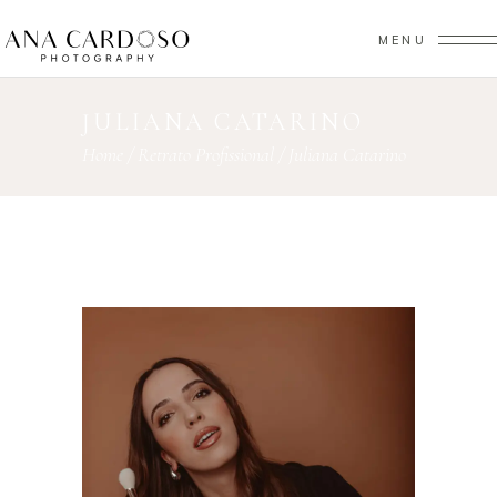
MENU
JULIANA CATARINO
Home
/
Retrato Profissional
/
Juliana Catarino