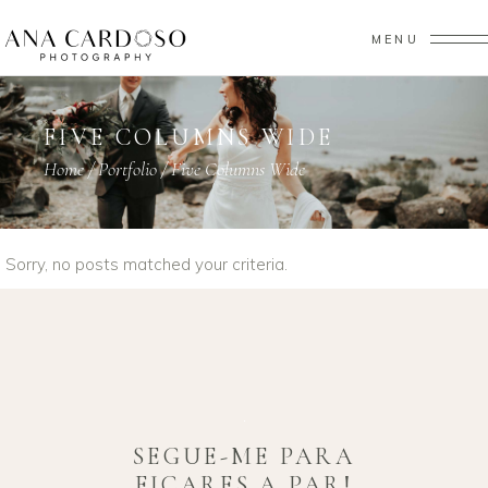
MENU
FIVE COLUMNS WIDE
Home
/
Portfolio
/
Five Columns Wide
Sorry, no posts matched your criteria.
SEGUE-ME PARA
FICARES A PAR!