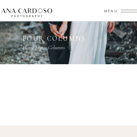
MENU
FOUR COLUMNS
Home
/
Four Columns